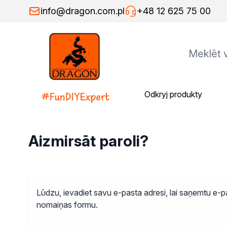
Skip to Content
info@dragon.com.pl
+48 12 625 75 00
Odkryj produkty
Odkryj produkty
Grupy produktów
Kleje
Kleje montażowe
Aizmirsāt paroli?
Kleje naprawcze
Kleje specjalistyczne
Kleje do drewna
Kleje do podłóg
Lūdzu, ievadiet savu e-pasta adresi, lai saņemtu e-pa
Kleje w sprayu
nomaiņas formu.
Rozcieńczalniki
Rozcieńczalniki ogólnego s