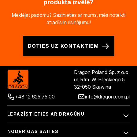
produkta izvēlē?
Meklējat padomu? Sazinieties ar mums, mēs noteikti
atradīsim risinājumu!
DOTIES UZ KONTAKTIEM
Dragon Poland Sp. z o.o.
ul. Rtm. W. Pileckiego 5
32-050 Skawina
+48 12 625 75 00
info@dragon.com.pl
LEPAZĪSTIETIES AR DRAGŪNU
NODERĪGAS SAITES