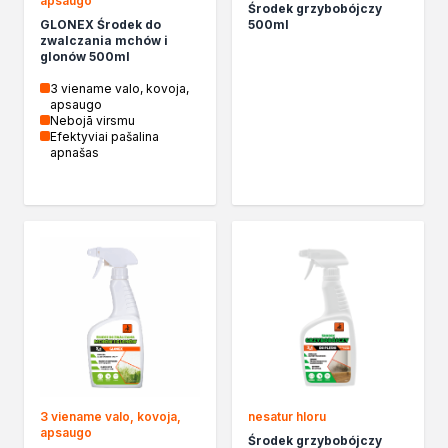
apsaugo
Środek grzybobójczy
Kleje w sprayu
GLONEX Środek do
500ml
zwalczania mchów i
Akryle
glonów 500ml
Silikony
3 viename valo, kovoja,
Piany
apsaugo
Pozostałe
Nebojā virsmu
Efektyviai pašalina
Czyszczenie i rozcieńczanie
apnašas
Rozcieńczalniki ogólnego stosowania
Rozcieńczalniki specjalistyczne
Rozcieńczalniki BIO
Chemia gospodarcza
Środki bioochronne
Środki czyszczące
Ochrona i dekoracja
Bejce
Lakierobejce
Farby w aerozolu
Impregnaty dekoracyjny do drewna
3 viename valo, kovoja,
nesatur hloru
Lakiery
apsaugo
Środek grzybobójczy