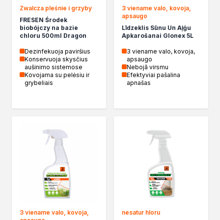
Chemia gospodarcza
Zwalcza pleśnie i grzyby
3 viename valo, kovoja,
apsaugo
Odkamieniacze
FRESEN Środek
biobójczy na bazie
Līdzeklis Sūnu Un Aļģu
Preparaty udrażniające
chloru 500ml Dragon
Apkarošanai Glonex 5L
Środki czyszczące
Dezinfekuoja paviršius
3 viename valo, kovoja,
Chemia motoryzacyjna
Konservuoja skysčius
apsaugo
Żywice
aušinimo sistemose
Nebojā virsmu
Kovojama su pelėsiu ir
Efektyviai pašalina
Zmywacze
grybeliais
apnašas
Produkty do reperacji nadwozi
Szpachlówki
Artykuły sezonowe
Akcja zima
Paliwa specjalistyczne
Produkty według zadania
Klejenie i uszczelnianie
Kleje montażowe
Kleje naprawcze
Kleje specjalistyczne
Kleje do drewna
3 viename valo, kovoja,
nesatur hloru
Kleje do podłóg