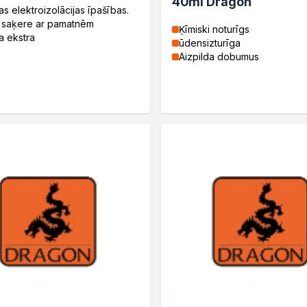
40ml Dragon
bas elektroizolācijas īpašības.
a saķere ar pamatnēm
Ķīmiski noturīgs
a ekstra
ūdensizturīga
Aizpilda dobumus
tosowania
zne