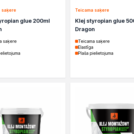
 saķere
Teicama saķere
tyropian glue 200ml
Klej styropian glue 5
n
Dragon
drewna
a saķere
Teicama saķere
a
Elastīga
ielietojuma
Plaša pielietojuma
rukcyjnego
e
rukcyjnego
drewna