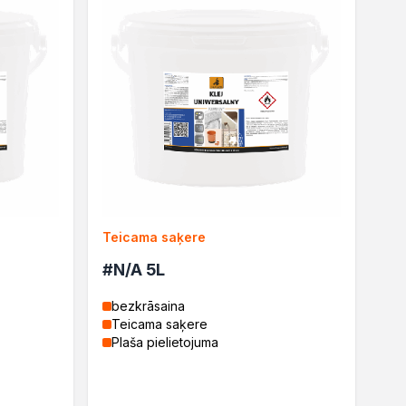
Teicama saķere
#N/A 5L
bezkrāsaina
Teicama saķere
Plaša pielietojuma