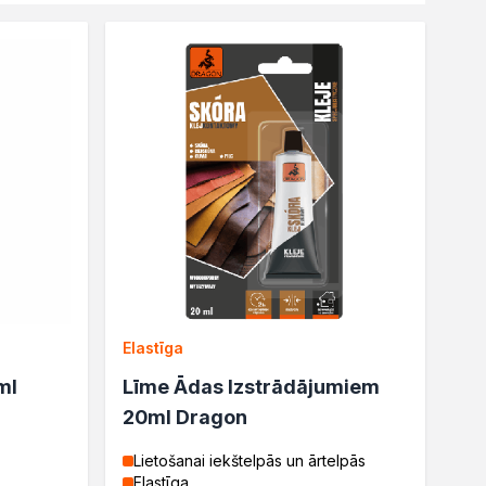
Elastīga
ml
Līme Ādas Izstrādājumiem
20ml Dragon
Lietošanai iekštelpās un ārtelpās
Elastīga