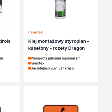
nenotek
irols
Klej montażowy styropian -
kasetony - rozety Dragon
em
Piemērots jutīgiem materiāliem
nenotek
Sacietējušo šuvi var krāso