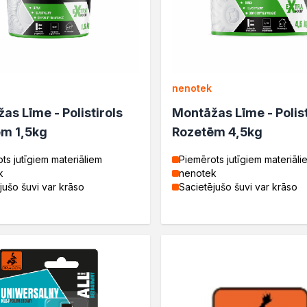
nenotek
as Līme - Polistirols
Montāžas Līme - Polist
m 1,5kg
Rozetēm 4,5kg
ts jutīgiem materiāliem
Piemērots jutīgiem materiāli
k
nenotek
jušo šuvi var krāso
Sacietējušo šuvi var krāso
ć