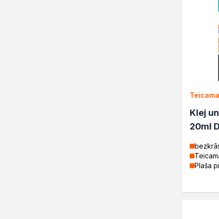
Sazināties
Teicama
Klej u
20ml 
bezkrā
Teicam
Plaša p