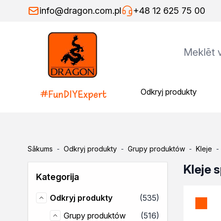
Skip to Content
info@dragon.com.pl
+48 12 625 75 00
Odkryj produkty
Odkryj produkty
Grupy produktów
Kleje
Kleje montażowe
Kleje naprawcze
Sākums
-
Odkryj produkty
-
Grupy produktów
-
Kleje
-
Kleje specjalistyczne
Kleje do drewna
Kleje 
Kategorija
Kleje do podłóg
Kleje w sprayu
produkti
Odkryj produkty
(535)
Rozcieńczalniki
Odkryj produkty
Rozcieńczalniki ogólnego s
produkti
Grupy produktów
(516)
Grupy produktów