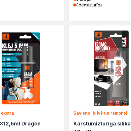
ūdensizturīga
a
zi
 ekstra
Savieno, blīvē un remontē
x12,5ml Dragon
Karstumizturīga silikā