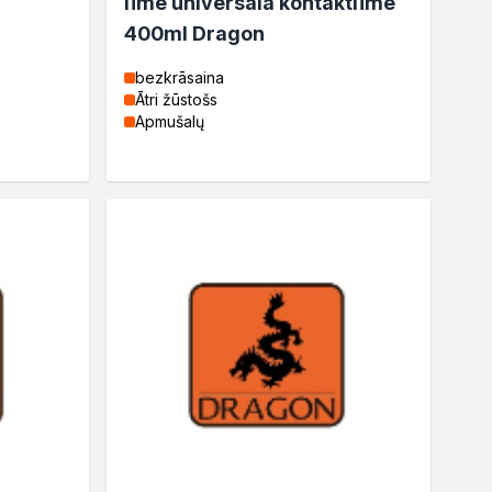
līme universālā kontaktlīme
400ml Dragon
bezkrāsaina
Ātri žūstošs
Apmušalų