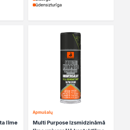
ūdensizturīga
Apmušalų
ta līme
Multi Purpose Izsmidzināmā