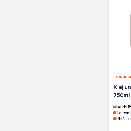
Teicama
Klej u
750ml
bezkrā
Teicam
Plaša p