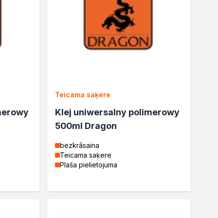
Teicama saķere
imerowy
Klej uniwersalny polimerowy
500ml Dragon
bezkrāsaina
Teicama saķere
Plaša pielietojuma