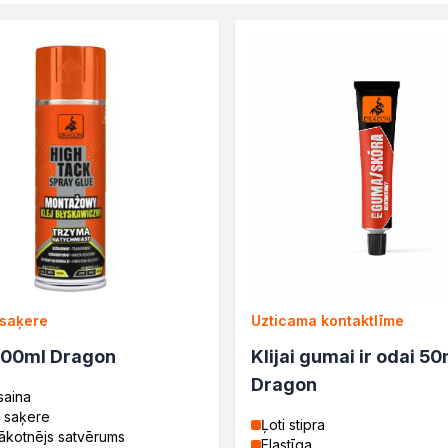
zne
lane
rukcyjnego
a
e
 saķere
Uzticama kontaktlīme
400ml Dragon
Klijai gumai ir odai 50
cja
Dragon
saina
a saķere
Ļoti stipra
sākotnējs satvērums
Elastīga