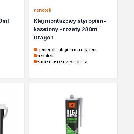
nenotek
00ml
Klej montażowy styropian -
kasetony - rozety 280ml
Dragon
Piemērots jutīgiem materiāliem
nenotek
Sacietējušo šuvi var krāso