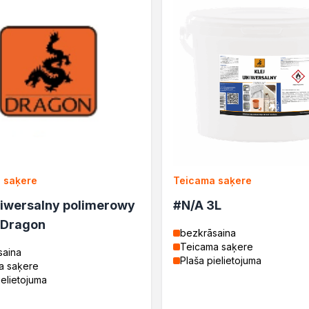
 saķere
Teicama saķere
niwersalny polimerowy
#N/A 3L
 Dragon
bezkrāsaina
Teicama saķere
saina
Plaša pielietojuma
a saķere
ielietojuma