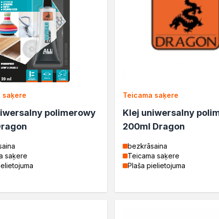
 saķere
Teicama saķere
niwersalny polimerowy
Klej uniwersalny pol
Dragon
200ml Dragon
saina
bezkrāsaina
a saķere
Teicama saķere
ielietojuma
Plaša pielietojuma