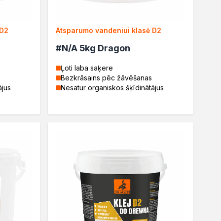
 D2
Atsparumo vandeniui klasė D2
#N/A 5kg Dragon
Ļoti laba saķere
Bezkrāsains pēc žāvēšanas
ājus
Nesatur organiskos šķīdinātājus