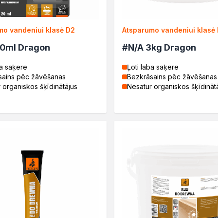
mo vandeniui klasė D2
Atsparumo vandeniui klasė
20ml Dragon
#N/A 3kg Dragon
drewna
ba saķere
Ļoti laba saķere
sains pēc žāvēšanas
Bezkrāsains pēc žāvēšanas
 organiskos šķīdinātājus
Nesatur organiskos šķīdināt
rukcyjnego
e
rukcyjnego
drewna