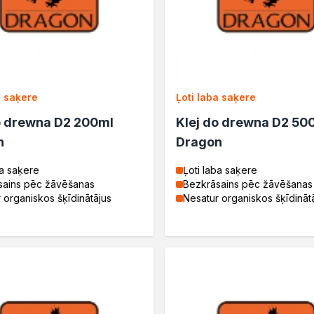
a saķere
Ļoti laba saķere
o drewna D2 200ml
Klej do drewna D2 50
n
Dragon
ba saķere
Ļoti laba saķere
sains pēc žāvēšanas
Bezkrāsains pēc žāvēšanas
 organiskos šķīdinātājus
Nesatur organiskos šķīdināt