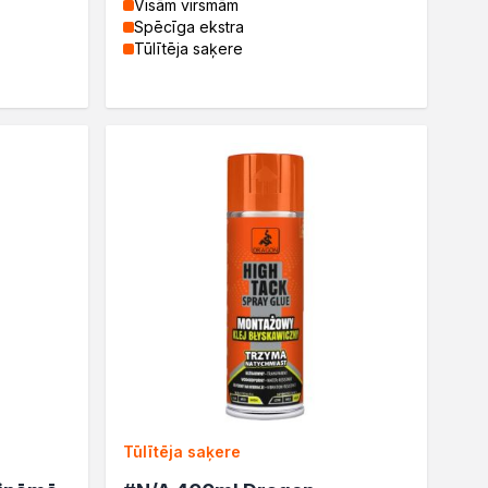
Visām virsmām
Spēcīga ekstra
Tūlītēja saķere
Tūlītēja saķere