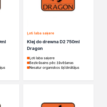
Ļoti laba saķere
0ml
Klej do drewna D2 750ml
Dragon
Ļoti laba saķere
Bezkrāsains pēc žāvēšanas
ājus
Nesatur organiskos šķīdinātājus