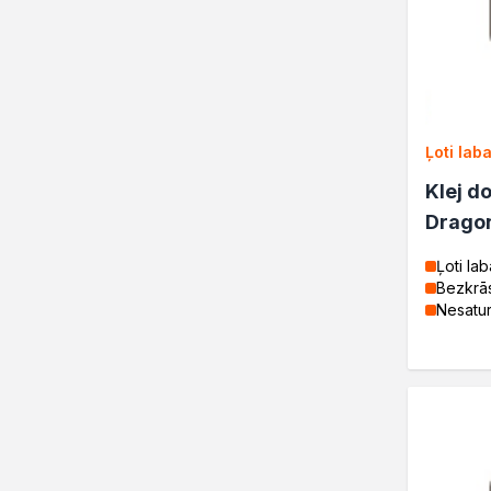
Sazināties
Ļoti lab
Klej d
Drago
Ļoti la
Bezkrā
Nesatur