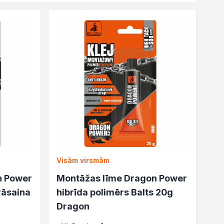
Visām virsmām
n Power
Montāžas līme Dragon Power
rāsaina
hibrīda polimērs Balts 20g
Dragon