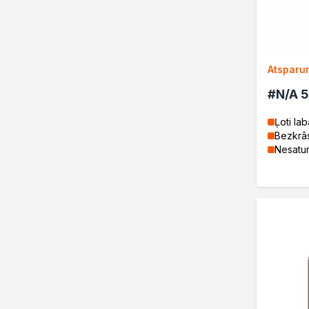
Projekty DIY
Żywice
Lakiery dekoracyjne
Domowe porządki
Atsparu
Motoryzacja i reperacja
Artykuły sezonowe
#N/A 
Biopaliwa do biokominków
Ļoti la
Akcja Zima
Bezkrā
Poznaj Dragona
Nesatur
O firmie Dragon Poland
Akademia Dragona
Aktualności
Społeczna odpowiedzialnoś
Praca
Praktyki zawodowe
Znajdź rozwiązanie
Ekspert radzi
Mistrz w 5 krokach
Jaunumi