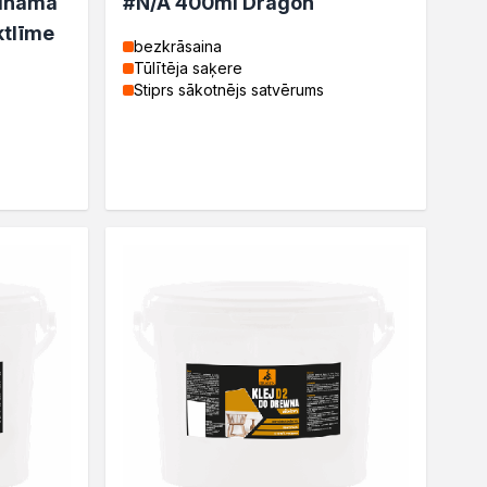
zināmā
#N/A 400ml Dragon
ktlīme
bezkrāsaina
Tūlītēja saķere
Stiprs sākotnējs satvērums