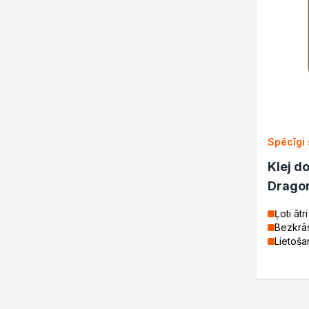
Spēcīgi 
Klej d
Drago
Ļoti ātri
Bezkrā
Lietoša