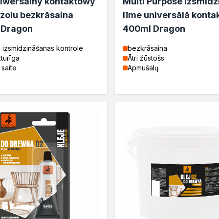
niwersalny kontaktowy
Multi Purpose Izsmid
zolu bezkrāsaina
līme universālā konta
 Dragon
400ml Dragon
 izsmidzināšanas kontrole
bezkrāsaina
turīga
Ātri žūstošs
 saite
Apmušalų
tosowania
zne