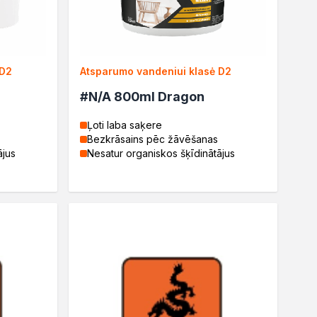
 D2
Atsparumo vandeniui klasė D2
#N/A 800ml Dragon
Ļoti laba saķere
Bezkrāsains pēc žāvēšanas
ājus
Nesatur organiskos šķīdinātājus