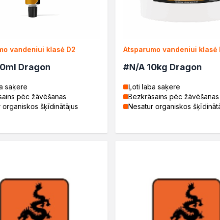
mo vandeniui klasė D2
Atsparumo vandeniui klasė
50ml Dragon
#N/A 10kg Dragon
ba saķere
Ļoti laba saķere
sains pēc žāvēšanas
Bezkrāsains pēc žāvēšanas
 organiskos šķīdinātājus
Nesatur organiskos šķīdināt
ć