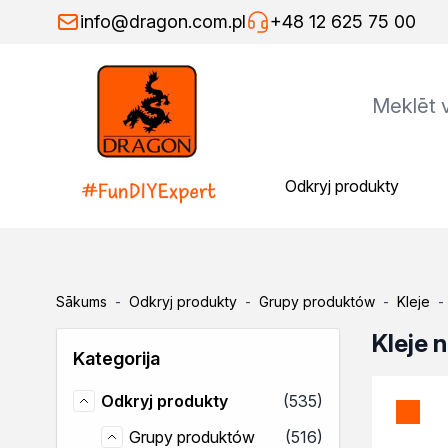
Skip to Content
info@dragon.com.pl
+48 12 625 75 00
Odkryj produkty
Odkryj produkty
Grupy produktów
Kleje
Kleje montażowe
Kleje naprawcze
Sākums
-
Odkryj produkty
-
Grupy produktów
-
Kleje
-
Kleje specjalistyczne
Kleje do drewna
Kleje 
Kategorija
Kleje do podłóg
Kleje w sprayu
produkti
Odkryj produkty
(535)
Rozcieńczalniki
Odkryj produkty
Rozcieńczalniki ogólnego s
produkti
Grupy produktów
(516)
Grupy produktów