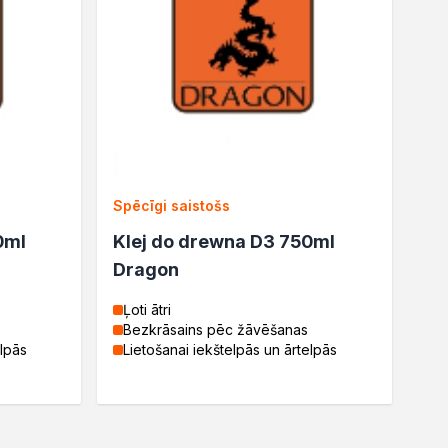
Spēcīgi saistošs
0ml
Klej do drewna D3 750ml
Dragon
Ļoti ātri
Bezkrāsains pēc žāvēšanas
elpās
Lietošanai iekštelpās un ārtelpās