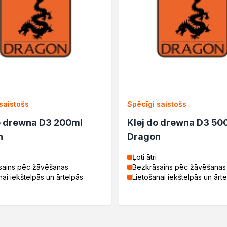
saistošs
Spēcīgi saistošs
o drewna D3 200ml
Klej do drewna D3 50
n
Dragon
Ļoti ātri
sains pēc žāvēšanas
Bezkrāsains pēc žāvēšanas
nai iekštelpās un ārtelpās
Lietošanai iekštelpās un ārt