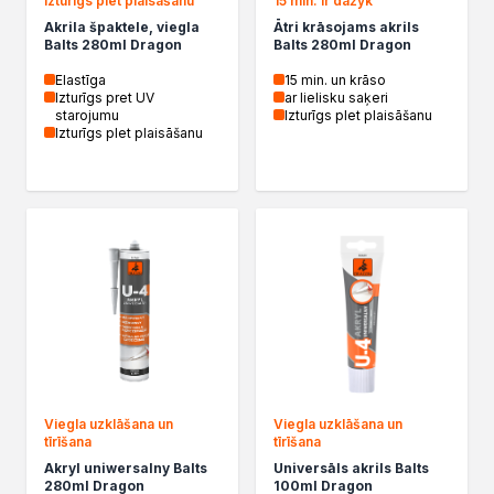
Izturīgs plet plaisāšanu
15 min. ir dažyk
Kleje w sprayu
Akrila špaktele, viegla
Ātri krāsojams akrils
Balts 280ml Dragon
Balts 280ml Dragon
Akryle
Silikony
Elastīga
15 min. un krāso
Izturīgs pret UV
ar lielisku saķeri
Piany
starojumu
Izturīgs plet plaisāšanu
Pozostałe
Izturīgs plet plaisāšanu
Czyszczenie i rozcieńczanie
Rozcieńczalniki ogólnego stosowania
Rozcieńczalniki specjalistyczne
Rozcieńczalniki BIO
Chemia gospodarcza
Środki bioochronne
Środki czyszczące
Ochrona i dekoracja
Bejce
Lakierobejce
Farby w aerozolu
Viegla uzklāšana un
Viegla uzklāšana un
tīrīšana
tīrīšana
Impregnaty dekoracyjny do drewna
Akryl uniwersalny Balts
Universāls akrils Balts
Lakiery
280ml Dragon
100ml Dragon