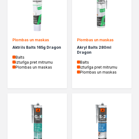
Izolacje i impregnaty budowlane
Folie w płynie
Impregnaty specjalistyczne
Impregnaty do drewna konstrukcyjnego
Przygotowanie do malowania
Grunty
Plombas un maskas
Plombas un maskas
Środki bioochronne
Aktrils Balts 165g Dragon
Akryl Balts 280ml
Dragon
Masy szpachlowe budowlane
Balts
Środki czyszczące
izturīga pret mitrumu
Balts
Plombas un maskas
izturīga pret mitrumu
Malowanie, ochrona i dekoracja
Plombas un maskas
Bejce
Lakierobejce
Farby w aerozolu
Impregnaty dekoracyjne
Lakiery
Masy szpachlowe do drewna
Lakiery dekoracyjne
Żywica epoksydowa
Farby żaroodporne