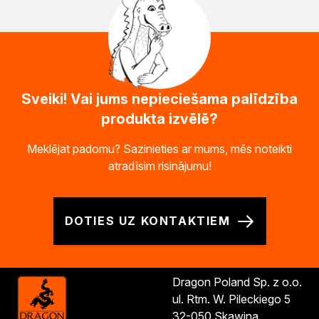
Sveiki! Vai jums nepieciešama palīdzība
produkta izvēlē?
Meklējat padomu? Sazinieties ar mums, mēs noteikti
atradīsim risinājumu!
DOTIES UZ KONTAKTIEM
Dragon Poland Sp. z o.o.
ul. Rtm. W. Pileckiego 5
32-050 Skawina