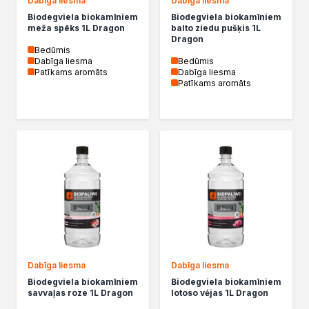
Dabīga liesma
Dabīga liesma
Kleje w sprayu
Biodegviela biokamīniem
Biodegviela biokamīniem
meža spēks 1L Dragon
balto ziedu pušķis 1L
Akryle
Dragon
Silikony
Bedūmis
Dabīga liesma
Bedūmis
Piany
Patīkams aromāts
Dabīga liesma
Pozostałe
Patīkams aromāts
Czyszczenie i rozcieńczanie
Rozcieńczalniki ogólnego stosowania
Rozcieńczalniki specjalistyczne
Rozcieńczalniki BIO
Chemia gospodarcza
Środki bioochronne
Środki czyszczące
Ochrona i dekoracja
Bejce
Lakierobejce
Farby w aerozolu
Dabīga liesma
Dabīga liesma
Impregnaty dekoracyjny do drewna
Biodegviela biokamīniem
Biodegviela biokamīniem
savvaļas roze 1L Dragon
lotoso vėjas 1L Dragon
Lakiery