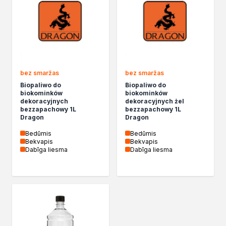
bez smaržas
bez smaržas
Biopaliwo do
Biopaliwo do
biokominków
biokominków
dekoracyjnych
dekoracyjnych żel
bezzapachowy 1L
bezzapachowy 1L
Dragon
Dragon
Bedūmis
Bedūmis
Bekvapis
Bekvapis
Dabīga liesma
Dabīga liesma