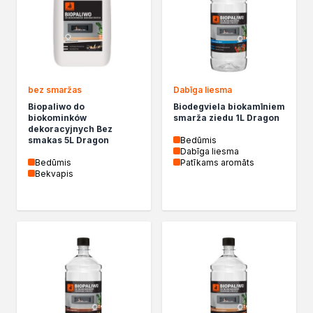
Izolacje i impregnaty budowlane
Folie w płynie
Impregnaty specjalistyczne
Impregnaty do drewna konstrukcyjnego
Przygotowanie do malowania
Grunty
bez smaržas
Dabīga liesma
Środki bioochronne
Biopaliwo do
Biodegviela biokamīniem
biokominków
smarža ziedu 1L Dragon
Masy szpachlowe budowlane
dekoracyjnych Bez
Środki czyszczące
smakas 5L Dragon
Bedūmis
Dabīga liesma
Malowanie, ochrona i dekoracja
Bedūmis
Patīkams aromāts
Bejce
Bekvapis
Lakierobejce
Farby w aerozolu
Impregnaty dekoracyjne
Lakiery
Masy szpachlowe do drewna
Lakiery dekoracyjne
Żywica epoksydowa
Farby żaroodporne